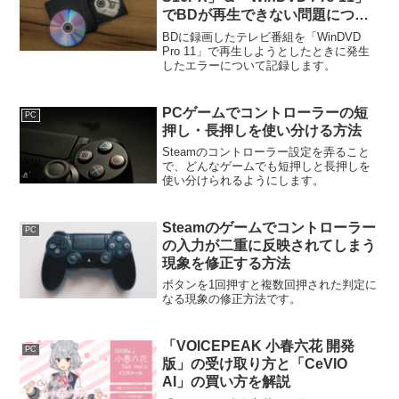
でBDが再生できない問題につい
て
BDに録画したテレビ番組を「WinDVD
Pro 11」で再生しようとしたときに発生
したエラーについて記録します。
PCゲームでコントローラーの短
PC
押し・長押しを使い分ける方法
Steamのコントローラー設定を弄ること
で、どんなゲームでも短押しと長押しを
使い分けられるようにします。
Steamのゲームでコントローラー
PC
の入力が二重に反映されてしまう
現象を修正する方法
ボタンを1回押すと複数回押された判定に
なる現象の修正方法です。
「VOICEPEAK 小春六花 開発
PC
版」の受け取り方と「CeVIO
AI」の買い方を解説